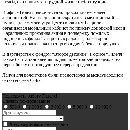
людей, оказавшихся в трудной жизненной ситуации.
В офисе Гилеля одновременно проходило несколько
активностей. На полдня он превратился в медицинский
пункт, где с самого утра Центр крови им Гаврилова
организовал мобильный кабинет по приему донорской крови.
Параллельно проходила акция в поддержку пожилых
подопечных фонда “Старость в радость”, на которой
волонтеры подписывали открытки для бабушек и дедушек.
В партнерстве с фондом “Второе дыхание” в офисе “Гилеля”
также был установлен ящик для пожертвования одежды на
переработку и последующее перераспределение.
Ланчи для волонтеров были предоставлены международной
сетью кофеен Cofix
Поддержать работу Гилеля!
Сделать пожертвование
500
9
1 000
9
3 000
9
5 000
9
10 000
9
Хочу жертвовать ежемесячно