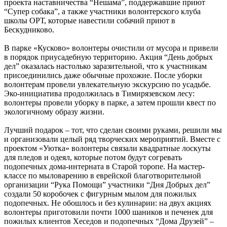
проекта наставничества “Нешама”, поддержавшие приют
“Супер собака”, а также участники волонтерского клуба
школы ОРТ, которые навестили собачий приют в
Бескудниково.
В парке «Кусково» волонтеры очистили от мусора и привели
в порядок приусадебную территорию. Акция “День добрых
дел” оказалась настолько заразительной, что к участникам
присоединились даже обычные прохожие. После уборки
волонтерам провели увлекательную экскурсию по усадьбе.
Эко-инициатива продолжилась в Тимирязевском лесу:
волонтеры провели уборку в парке, а затем прошли квест по
экологичному образу жизни.
Лучший подарок – тот, что сделан своими руками, решили мы
и организовали целый ряд творческих мероприятий. Вместе с
проектом «Уютка» волонтеры связали квадратные лоскуты
для пледов и одеял, которые потом будут согревать
подопечных дома-интерната в Старой торопе. На мастер-
классе по мыловарению в еврейской благотворительной
организации “Рука Помощи” участники “Дня Добрых дел”
создали 50 коробочек с фигурным мылом для пожилых
подопечных. Не обошлось и без кулинарии: на двух акциях
волонтеры приготовили почти 1000 шаников и печенек для
пожилых клиентов Хеседов и подопечных “Дома Друзей” –