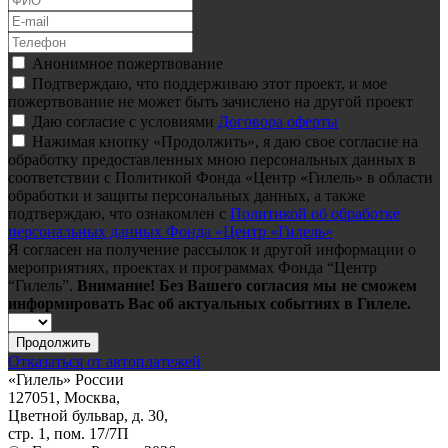
Анонимное пожертвование
Подтверждаю, что поддерживаю этот проект, и мое
пожертвование не может быть зачислено на другой проект
Даю согласие с условиями
Договора оферты
Нажимая кнопку «Продолжить», я даю свое согласие на
обработку предоставленных мною персональных данных в
соответствии с Политикой Фонда «Центр «Гилель» в области
обработки и защиты персональных данных, а также
подтверждаю, что ознакомлен с
Политикой об обработке
персональных данных Фонда «Центр «Гилель»
Я согласен на получение рассылок и другой информации о
мероприятиях, проектах и программах Фонда “Центр
“Гилель”.
Внимание! Без Вашего согласия мы не сможем
информировать Вас об актуальных событиях в Гилеле.
Продолжить
Отказаться от автоплатежей
«Гилель» России
127051, Москва,
Цветной бульвар, д. 30,
стр. 1, пом. 17/7П