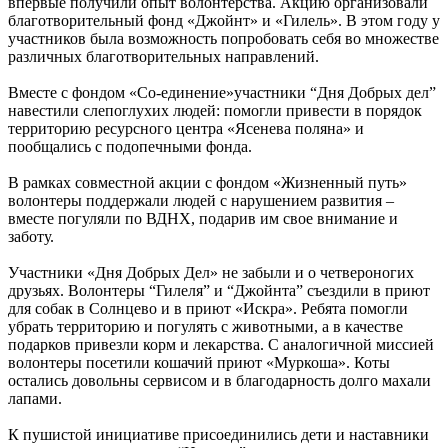
впервые получили опыт волонтерства. Акцию организовали
благотворительный фонд «Джойнт» и «Гилель». В этом году у
участников была возможность попробовать себя во множестве
различных благотворительных направлений.
Вместе с фондом «Со-единение»участники “Дня Добрых дел”
навестили слепоглухих людей: помогли привести в порядок
территорию ресурсного центра «Ясенева поляна» и
пообщались с подопечными фонда.
В рамках совместной акции с фондом «Жизненный путь»
волонтеры поддержали людей с нарушением развития –
вместе погуляли по ВДНХ, подарив им свое внимание и
заботу.
Участники «Дня Добрых Дел» не забыли и о четвероногих
друзьях. Волонтеры “Гилеля” и “Джойнта” съездили в приют
для собак в Солнцево и в приют «Искра». Ребята помогли
убрать территорию и погулять с животными, а в качестве
подарков привезли корм и лекарства. С аналогичной миссией
волонтеры посетили кошачий приют «Муркоша». Коты
остались довольны сервисом и в благодарность долго махали
лапами.
К пушистой инициативе присоединились дети и наставники