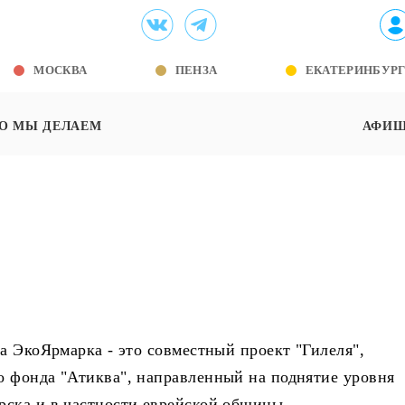
МОСКВА
ПЕНЗА
ЕКАТЕРИНБУР
О МЫ ДЕЛАЕМ
АФИ
а ЭкоЯрмарка - это совместный проект "Гилеля",
о фонда "Атиква", направленный на поднятие уровня
рска и в частности еврейской общины.