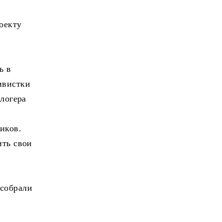
оекту
ь в
ивистки
блогера
иков.
ить свои
 собрали