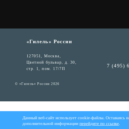
«Гилель» России
127051, Москва,
Цветной бульвар, д. 30,
7 (495) 
стр. 1, пом. 17/7П
© «Гилель» России 2026
Данный веб-сайт использует cookie-файлы. Оставаясь н
дополнительной информации
перейдите по ссылке
.