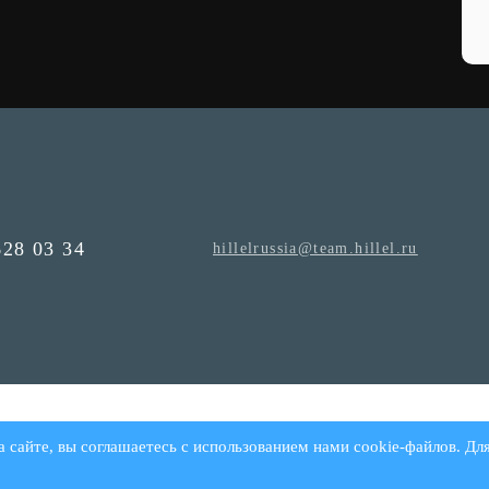
628 03 34
hillelrussia@team.hillel.ru
а сайте, вы соглашаетесь с использованием нами cookie-файлов. Дл