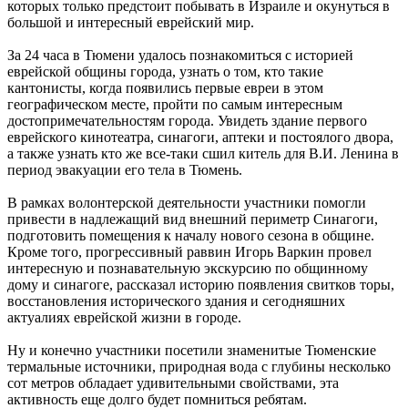
которых только предстоит побывать в Израиле и окунуться в
большой и интересный еврейский мир.
За 24 часа в Тюмени удалось познакомиться с историей
еврейской общины города, узнать о том, кто такие
кантонисты, когда появились первые евреи в этом
географическом месте, пройти по самым интересным
достопримечательностям города. Увидеть здание первого
еврейского кинотеатра, синагоги, аптеки и постоялого двора,
а также узнать кто же все-таки сшил китель для В.И. Ленина в
период эвакуации его тела в Тюмень.
В рамках волонтерской деятельности участники помогли
привести в надлежащий вид внешний периметр Синагоги,
подготовить помещения к началу нового сезона в общине.
Кроме того, прогрессивный раввин Игорь Варкин провел
интересную и познавательную экскурсию по общинному
дому и синагоге, рассказал историю появления свитков торы,
восстановления исторического здания и сегодняшних
актуалиях еврейской жизни в городе.
Ну и конечно участники посетили знаменитые Тюменские
термальные источники, природная вода с глубины несколько
сот метров обладает удивительными свойствами, эта
активность еще долго будет помниться ребятам.