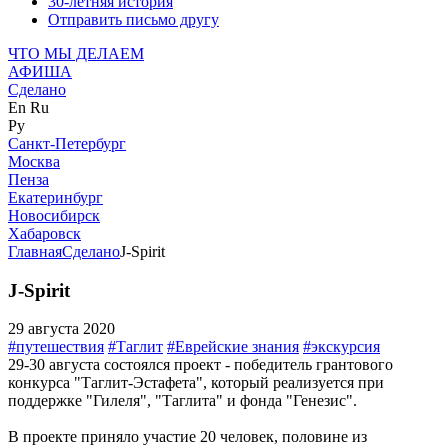
30-летняя история
Отправить письмо другу
ЧТО МЫ ДЕЛАЕМ
АФИША
Сделано
En
Ru
Ру
Санкт-Петербург
Москва
Пенза
Екатеринбург
Новосибирск
Хабаровск
Главная
Сделано
J-Spirit
J-Spirit
29 августа 2020
#путешествия
#Таглит
#Еврейские знания
#экскурсия
29-30 августа состоялся проект - победитель грантового
конкурса "Таглит-Эстафета", который реализуется при
поддержке "Гилеля", "Таглита" и фонда "Генезис".
В проекте приняло участие 20 человек, половине из