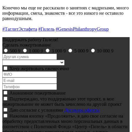
Конечно мы еще не рассказали о занятиях с мадрихами, много
информации, смеха, знакомств - все это никого не оставило
равнодушным.
#ТаглитЭстафета
#Гилель
#GenesisPhilanthropyGroup
Поддержать работу Гилеля!
Сделать пожертвование
500
9
1 000
9
3 000
9
5 000
9
10 000
9
Хочу жертвовать ежемесячно
Анонимное пожертвование
Подтверждаю, что поддерживаю этот проект, и мое
пожертвование не может быть зачислено на другой проект
Даю согласие с условиями
Договора оферты
Нажимая кнопку «Продолжить», я даю свое согласие на
обработку предоставленных мною персональных данных в
соответствии с Политикой Фонда «Центр «Гилель» в области
обработки и защиты персональных данных, а также