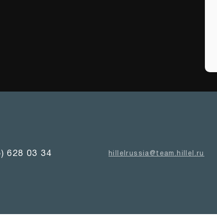
5) 628 03 34
hillelrussia@team.hillel.ru