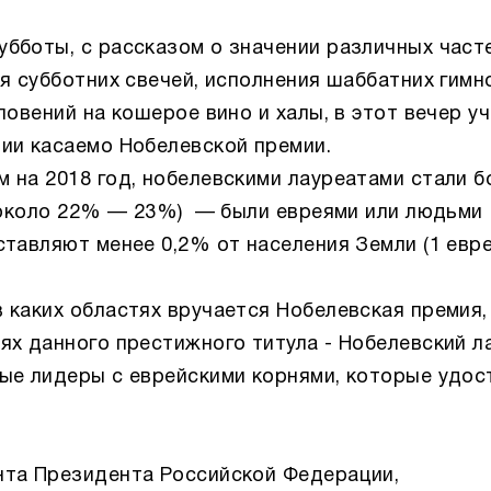
бботы, с рассказом о значении различных част
я субботних свечей, исполнения шаббатних гимн
ловений на кошерое вино и халы, в этот вечер у
ии касаемо Нобелевской премии.
 на 2018 год, нобелевскими лауреатами стали б
 (около 22% — 23%) — были евреями или людьми
тавляют менее 0,2% от населения Земли (1 евре
 каких областях вручается Нобелевская премия,
ях данного престижного титула - Нобелевский ла
ые лидеры с еврейскими корнями, которые удос
нта Президента Российской Федерации,