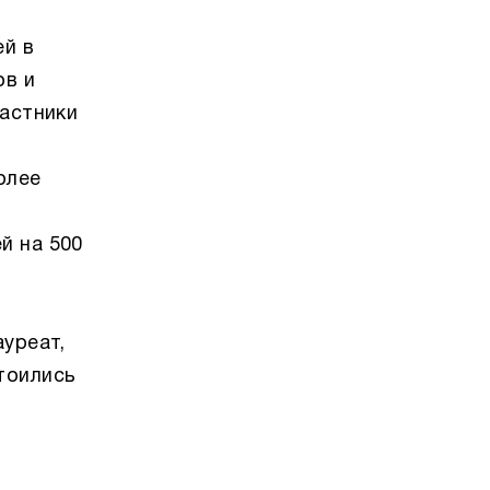
ей в
ов и
частники
олее
й на 500
уреат,
тоились