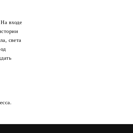
 На входе
истории
ла, света
род
ждать
есса.