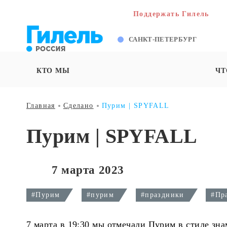
Поддержать Гилель
САНКТ-ПЕТЕРБУРГ
КТО МЫ
ЧТ
Главная
Сделано
Пурим | SPYFALL
Пурим | SPYFALL
7 марта 2023
#Пурим
#пурим
#праздники
#Пр
7 марта в 19:30 мы отмечали Пурим в стиле з