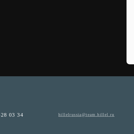
628 03 34
hillelrussia@team.hillel.ru