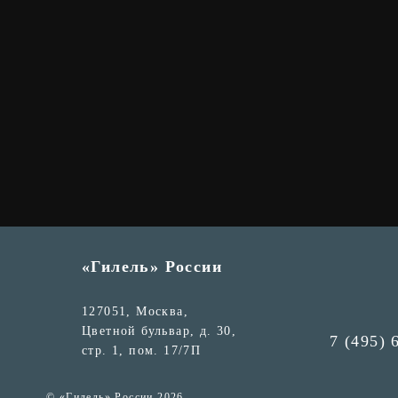
«Гилель» России
127051, Москва,
Цветной бульвар, д. 30,
7 (495) 
стр. 1, пом. 17/7П
© «Гилель» России 2026