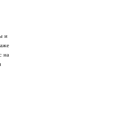
ы и
даже
с на
м