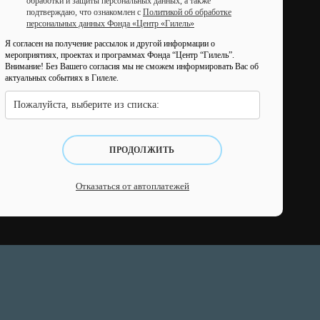
обработки и защиты персональных данных, а также
подтверждаю, что ознакомлен с
Политикой об обработке
персональных данных Фонда «Центр «Гилель»
Я согласен на получение рассылок и другой информации о
мероприятиях, проектах и программах Фонда “Центр “Гилель”.
Внимание! Без Вашего согласия мы не сможем информировать Вас об
актуальных событиях в Гилеле.
Пожалуйста, выберите из списка:
ПРОДОЛЖИТЬ
Отказаться от автоплатежей