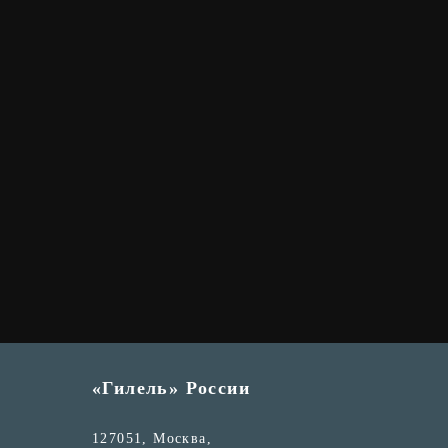
«Гилель» России
127051, Москва,