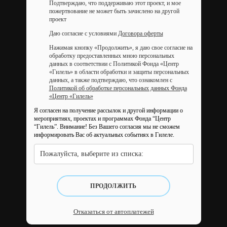
Подтверждаю, что поддерживаю этот проект, и мое
пожертвование не может быть зачислено на другой
проект
Даю согласие с условиями
Договора оферты
Нажимая кнопку «Продолжить», я даю свое согласие на
обработку предоставленных мною персональных
данных в соответствии с Политикой Фонда «Центр
«Гилель» в области обработки и защиты персональных
данных, а также подтверждаю, что ознакомлен с
Политикой об обработке персональных данных Фонда
«Центр «Гилель»
Я согласен на получение рассылок и другой информации о
мероприятиях, проектах и программах Фонда “Центр
“Гилель”.
Внимание! Без Вашего согласия мы не сможем
информировать Вас об актуальных событиях в Гилеле.
Пожалуйста, выберите из списка:
ПРОДОЛЖИТЬ
Отказаться от автоплатежей