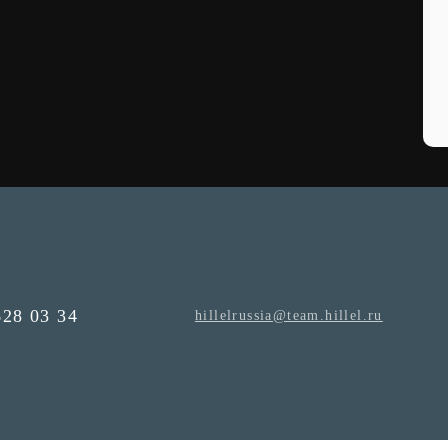
628 03 34
hillelrussia@team.hillel.ru