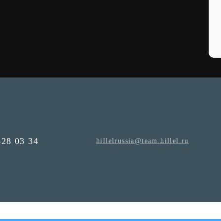
628 03 34
hillelrussia@team.hillel.ru