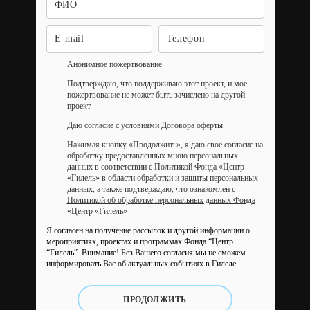
Анонимное пожертвование
Подтверждаю, что поддерживаю этот проект, и мое
пожертвование не может быть зачислено на другой
проект
Даю согласие с условиями
Договора оферты
Нажимая кнопку «Продолжить», я даю свое согласие на
обработку предоставленных мною персональных
данных в соответствии с Политикой Фонда «Центр
«Гилель» в области обработки и защиты персональных
данных, а также подтверждаю, что ознакомлен с
Политикой об обработке персональных данных Фонда
«Центр «Гилель»
Я согласен на получение рассылок и другой информации о
мероприятиях, проектах и программах Фонда “Центр
“Гилель”.
Внимание! Без Вашего согласия мы не сможем
информировать Вас об актуальных событиях в Гилеле.
ПРОДОЛЖИТЬ