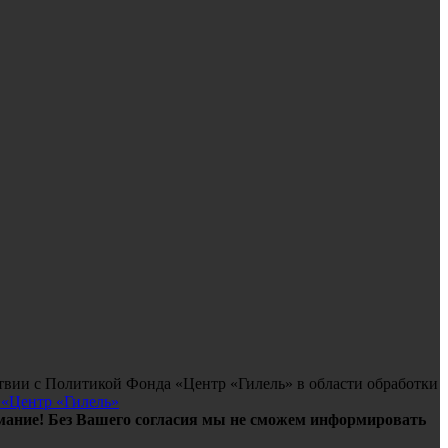
твии с Политикой Фонда «Центр «Гилель» в области обработки
 «Центр «Гилель»
ание! Без Вашего согласия мы не сможем информировать