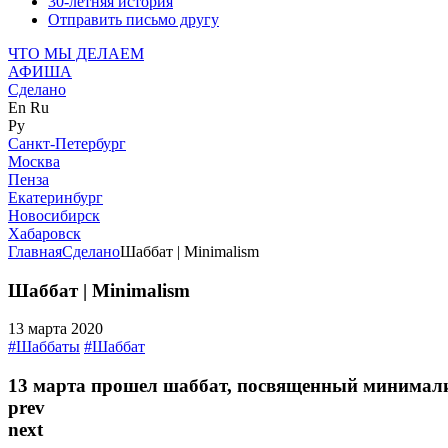
30-летняя история
Отправить письмо другу
ЧТО МЫ ДЕЛАЕМ
АФИША
Сделано
En
Ru
Ру
Санкт-Петербург
Москва
Пенза
Екатеринбург
Новосибирск
Хабаровск
Главная
Сделано
Шаббат | Minimalism
Шаббат | Minimalism
13 марта 2020
#Шаббаты
#Шаббат
13 марта прошел шаббат, посвященный минимал
prev
next