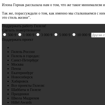
Илона Горнак рассказала нам о том, что же такое минимализм и 
Так же, порассуждали о том, как именно мы сталкиваемся с н
это стиль жизни".
Поддержать работу Гилеля!
Сделать пожертвование
500
9
1 000
9
3 000
9
5 000
9
10 000
9
Поддержать проект
Гилель России
Гилель в городах:
Санкт-Петербург
Москва
Пенза
Екатеринбург
Новосибирск
Хабаровск
Все проекты Гилеля:
Шаббаты в Гилеле
Праздники
Школа Мадрихов
Hillel Awards