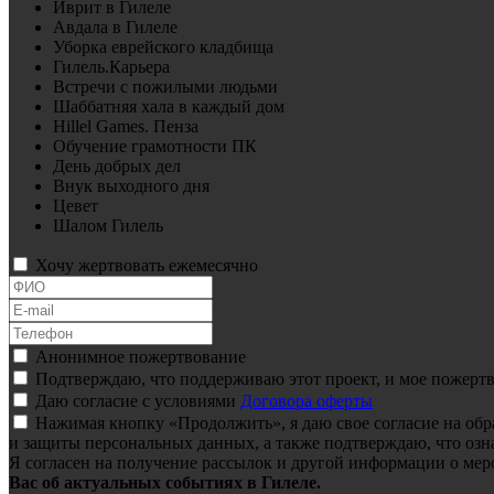
Иврит в Гилеле
Авдала в Гилеле
Уборка еврейского кладбища
Гилель.Карьера
Встречи с пожилыми людьми
Шаббатняя хала в каждый дом
Hillel Games. Пенза
Обучение грамотности ПК
День добрых дел
Внук выходного дня
Цевет
Шалом Гилель
Хочу жертвовать ежемесячно
Анонимное пожертвование
Подтверждаю, что поддерживаю этот проект, и мое пожертв
Даю согласие с условиями
Договора оферты
Нажимая кнопку «Продолжить», я даю свое согласие на об
и защиты персональных данных, а также подтверждаю, что озн
Я согласен на получение рассылок и другой информации о мер
Вас об актуальных событиях в Гилеле.