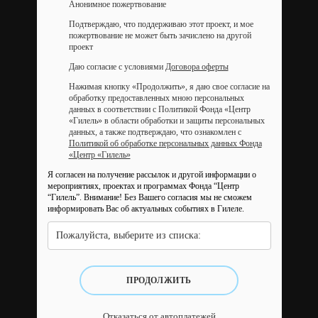
Анонимное пожертвование
Подтверждаю, что поддерживаю этот проект, и мое
пожертвование не может быть зачислено на другой
проект
Даю согласие с условиями
Договора оферты
Нажимая кнопку «Продолжить», я даю свое согласие на
обработку предоставленных мною персональных
данных в соответствии с Политикой Фонда «Центр
«Гилель» в области обработки и защиты персональных
данных, а также подтверждаю, что ознакомлен с
Политикой об обработке персональных данных Фонда
«Центр «Гилель»
Я согласен на получение рассылок и другой информации о
мероприятиях, проектах и программах Фонда “Центр
“Гилель”.
Внимание! Без Вашего согласия мы не сможем
информировать Вас об актуальных событиях в Гилеле.
Пожалуйста, выберите из списка:
ПРОДОЛЖИТЬ
Отказаться от автоплатежей