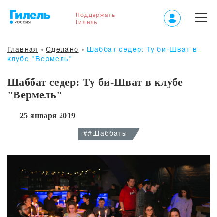
Поддержать
Гилель
Главная
Сделано
Шаббат седер: Ту би-Шват в
клубе "Вермель"
Шаббат седер: Ту би-Шват в клубе
"Вермель"
25 января 2019
##Шаббаты