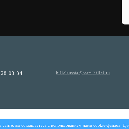
628 03 34
hillelrussia@team.hillel.ru
а сайте, вы соглашаетесь с использованием нами cookie-файлов. Дл