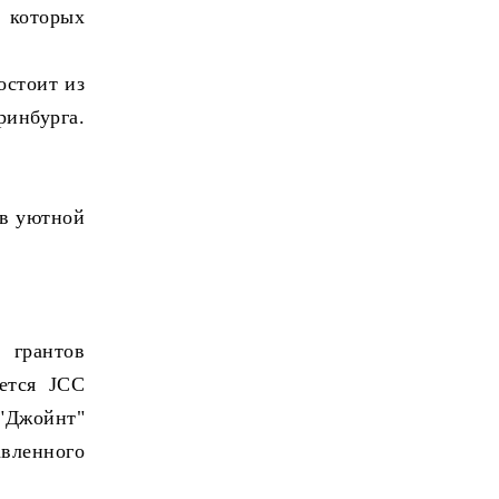
, которых
остоит из
ринбурга.
 в уютной
 грантов
уется JCC
 "Джойнт"
вленного