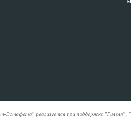
М
ит-Эстафета" реализуется при поддержке "Гилеля", 