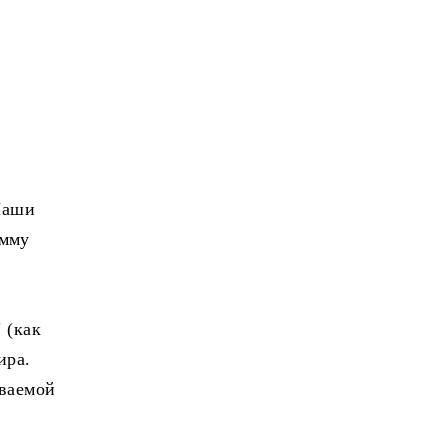
Наши
амму
 (как
ира.
ываемой