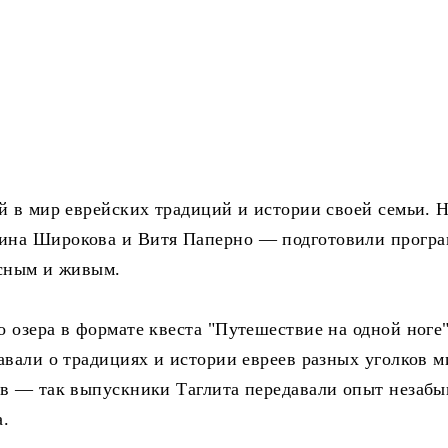
й в мир еврейских традиций и истории своей семьи. 
ина Широкова и Витя Паперно — подготовили прогр
есным и живым.
 озера в формате квеста "Путешествие на одной ноге"
авали о традициях и истории евреев разных уголков м
ов — так выпускники Таглита передавали опыт незаб
а.