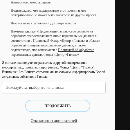
Анонимное пожертвование
Подтверждаю, что поддерживаю этот проект, и мое
пожертвование не может быть зачислено на другой проект
Даю согласие с условиями
Договора оферты
Нажимая кнопку «Продолжить», я даю свое согласие на
обработку предоставленных мною персональных данных в
соответствии с Политикой Фонда «Центр «Гилель» в области
обработки и защиты персональных данных, а также
подтверждаю, что ознакомлен с
Политикой об обработке
персональных данных Фонда «Центр «Гилель»
Я согласен на получение рассылок и другой информации о
мероприятиях, проектах и программах Фонда “Центр “Гилель”.
Внимание! Без Вашего согласия мы не сможем информировать Вас об
актуальных событиях в Гилеле.
Пожалуйста, выберите из списка:
ПРОДОЛЖИТЬ
Отказаться от автоплатежей