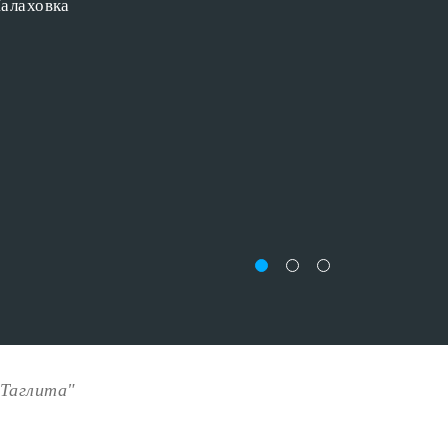
алаховка
"Таглита"