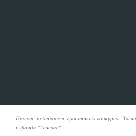
Проект-победитель грантового конкурса "Тагл
и фонда "Генезис".