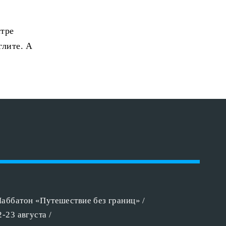
стре
глите. А
аббатон «Путешествие без границ» /
2-23 августа /