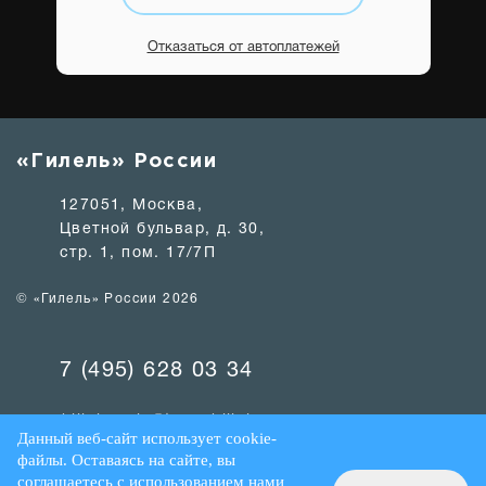
Отказаться от автоплатежей
«Гилель» России
127051, Москва,
Цветной бульвар, д. 30,
стр. 1, пом. 17/7П
© «Гилель» России 2026
7 (495) 628 03 34
hillelrussia@team.hillel.ru
Данный веб-сайт использует cookie-
файлы. Оставаясь на сайте, вы
Политика об обработке персональных данных
соглашаетесь с использованием нами