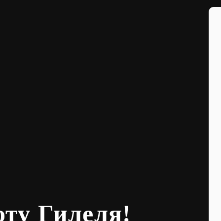
оту Гилеля!