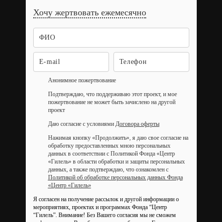
Хочу жертвовать ежемесячно
Анонимное пожертвование
Подтверждаю, что поддерживаю этот проект, и мое
пожертвование не может быть зачислено на другой
проект
Даю согласие с условиями
Договора оферты
Нажимая кнопку «Продолжить», я даю свое согласие на
обработку предоставленных мною персональных
данных в соответствии с Политикой Фонда «Центр
«Гилель» в области обработки и защиты персональных
данных, а также подтверждаю, что ознакомлен с
Политикой об обработке персональных данных Фонда
«Центр «Гилель»
Я согласен на получение рассылок и другой информации о
мероприятиях, проектах и программах Фонда “Центр
“Гилель”.
Внимание! Без Вашего согласия мы не сможем