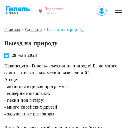
Поддержать
Гилель
Главная
Сделано
Выезд на природу
Выезд на природу
28 мая 2023
Наконец-то «Гилель» съездил на природу! Было много
солнца, новых знакомств и развлечений!
А еще:
- активная игровая программа;
- кошерные шашлыки;
- песни под гитару;
- много еврейских друзей;
- задушевные разговоры.
Листай карусель, чтобы увидеть как это было:)