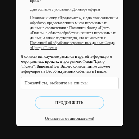
проект
Даю согласие с условиями
Договора оферты
Нажимая кнопку «Продолжить», я даю свое согласие на
обработку предоставленных мною персональных
данных в соответствии с Политикой Фонда «Центр
«Гилель» в области обработки и защиты персональных
данных, а также подтверждаю, что ознакомлен с
Политикой об обработке персональных данных Фонда
«Центр «Гилель»
Я согласен на получение рассылок и другой информации о
мероприятиях, проектах и программах Фонда “Центр
“Гилель”.
Внимание! Без Вашего согласия мы не сможем
информировать Вас об актуальных событиях в Гилеле.
Пожалуйста, выберите из списка:
ПРОДОЛЖИТЬ
Отказаться от автоплатежей