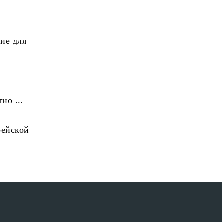
ие для
но ...
рейской