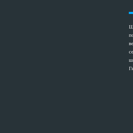
Ш
п
в
с
ш
Г