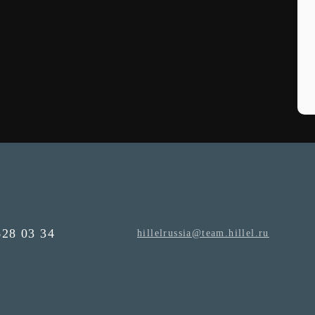
628 03 34
hillelrussia@team.hillel.ru