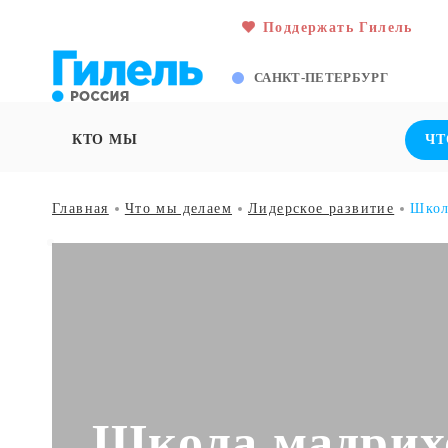
Поддержать Гилель
САНКТ-ПЕТЕРБУРГ
КТО МЫ
ЧТ
Главная
Что мы делаем
Лидерское развитие
Школ
Школа мадрих