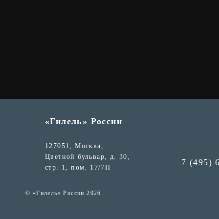
«Гилель» России
127051, Москва,
Цветной бульвар, д. 30,
7 (495) 
стр. 1, пом. 17/7П
© «Гилель» России 2026