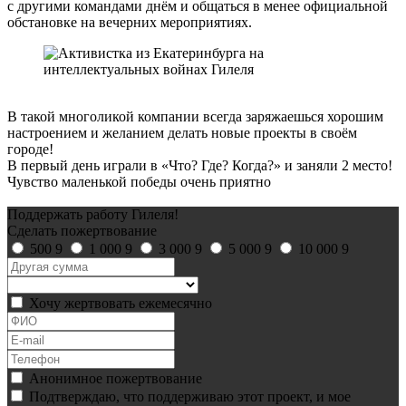
с другими командами днём и общаться в менее официальной
обстановке на вечерних мероприятиях.
В такой многоликой компании всегда заряжаешься хорошим
настроением и желанием делать новые проекты в своём
городе!
В первый день играли в «Что? Где? Когда?» и заняли 2 место!
Чувство маленькой победы очень приятно
Поддержать работу Гилеля!
Сделать пожертвование
500
9
1 000
9
3 000
9
5 000
9
10 000
9
Хочу жертвовать ежемесячно
Анонимное пожертвование
Подтверждаю, что поддерживаю этот проект, и мое