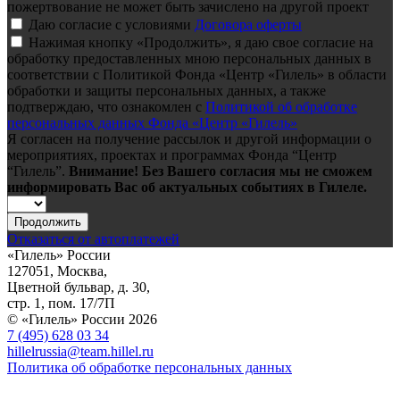
пожертвование не может быть зачислено на другой проект
Даю согласие с условиями
Договора оферты
Нажимая кнопку «Продолжить», я даю свое согласие на
обработку предоставленных мною персональных данных в
соответствии с Политикой Фонда «Центр «Гилель» в области
обработки и защиты персональных данных, а также
подтверждаю, что ознакомлен с
Политикой об обработке
персональных данных Фонда «Центр «Гилель»
Я согласен на получение рассылок и другой информации о
мероприятиях, проектах и программах Фонда “Центр
“Гилель”.
Внимание! Без Вашего согласия мы не сможем
информировать Вас об актуальных событиях в Гилеле.
Продолжить
Отказаться от автоплатежей
«Гилель» России
127051, Москва,
Цветной бульвар, д. 30,
стр. 1, пом. 17/7П
© «Гилель» России 2026
7 (495) 628 03 34
hillelrussia@team.hillel.ru
Политика об обработке персональных данных