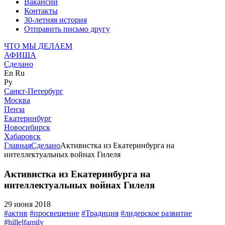
Вакансии
Контакты
30-летняя история
Отправить письмо другу
ЧТО МЫ ДЕЛАЕМ
АФИША
Сделано
En
Ru
Ру
Санкт-Петербург
Москва
Пенза
Екатеринбург
Новосибирск
Хабаровск
Главная
Сделано
Активистка из Екатеринбурга на
интеллектуальных войнах Гилеля
Активистка из Екатеринбурга на
интеллектуальных войнах Гилеля
29 июня 2018
#актив
#просвещение
#Традиция
#лидерское развитие
#hillelfamily