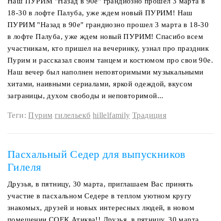
Наш ПУРИМ "Назад в 90е" грандиозно прошел 3 марта в
18-30 в лофте Палуба, уже ждем новый ПУРИМ! Наш
ПУРИМ "Назад в 90е" грандиозно прошел 3 марта в 18-30
в лофте Палуба, уже ждем новый ПУРИМ! Спасибо всем
участникам, кто пришел на вечеринку, узнал про праздник
Пурим и рассказал своим танцем и костюмом про свои 90е.
Наш вечер был наполнен неповторимыми музыкальными
хитами, наивными сериалами, яркой одеждой, вкусом
заграницы, духом свободы и неповторимой...
Теги:
Пурим
гилельекб
hillelfamily
Традиция
Пасхальный Седер для выпускников
Гилеля
Друзья, в пятницу, 30 марта, приглашаем Вас принять
участие в пасхальном Седере в теплом уютном кругу
знакомых, друзей и новых интересных людей, в новом
помещении СОЕК Атиква!! Друзья, в пятницу, 30 марта,