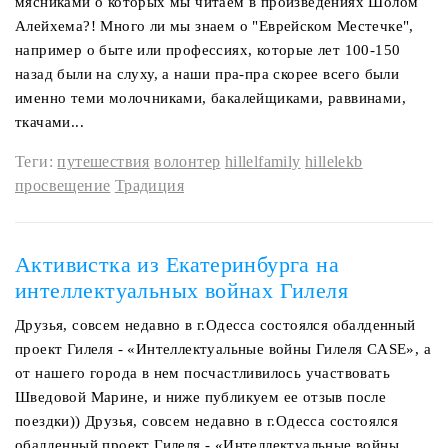
мясниками о которых мы читаем в произведениях Шолом
Алейхема?! Много ли мы знаем о "Еврейском Местечке",
например о быте или профессиях, которые лет 100-150
назад были на слуху, а наши пра-пра скорее всего были
именно теми молочниками, бакалейщиками, раввинами,
ткачами...
Теги:
путешествия
волонтер
hillelfamily
hillelekb
просвещение
Традиция
Активистка из Екатеринбурга на
интеллектуальных войнах Гилеля
Друзья, совсем недавно в г.Одесса состоялся обалденный
проект Гилеля - «Интеллектуальные войны Гилеля CASE», а
от нашего города в нем посчастливилось участвовать
Шведовой Марине, и ниже публикуем ее отзыв после
поездки)) Друзья, совсем недавно в г.Одесса состоялся
обалденный проект Гилеля - «Интеллектуальные войны