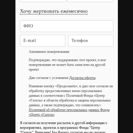
Хочу жертвовать ежемесячно
Анонимное пожертвование
Подтверждаю, что поддерживаю этот проект, и мое
пожертвование не может быть зачислено на другой
проект
Даю согласие с условиями
Договора оферты
Нажимая кнопку «Продолжить», я даю свое согласие на
обработку предоставленных мною персональных
данных в соответствии с Политикой Фонда «Центр
«Гилель» в области обработки и защиты персональных
данных, а также подтверждаю, что ознакомлен с
Политикой об обработке персональных данных Фонда
«Центр «Гилель»
Я согласен на получение рассылок и другой информации о
мероприятиях, проектах и программах Фонда “Центр
“Гилель”.
Внимание! Без Вашего согласия мы не сможем