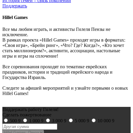
История семей – связь поколений
Поддержать
Hillel Games
Все мы любим играть, и активисты Гилеля Пензы не
исключение.
В рамках проекта «Hillel Games» проходят игры в форматах:
«Своя игра», «Брейн ринг», «Что? Где? Когда?», «Кто хочет
стать миллионером?», активити, ассоциации, настольные
игры и игры на сплочение!
Все соревнования проходят по тематике еврейских
праздников, истории и традиций еврейского народа и
Государства Израиль.
Следите за афишей мероприятий и узнайте первыми о новых
Hillel Games!
Поддержать работу Гилеля!
Сделать пожертвование
500
9
1 000
9
3 000
9
5 000
9
10 000
9