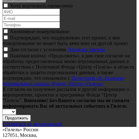
Хочу жертвовать ежемесячно
Анонимное пожертвование
Подтверждаю, что поддерживаю этот проект, и мое
пожертвование не может быть зачислено на другой проект
Даю согласие с условиями
Договора оферты
Нажимая кнопку «Продолжить», я даю свое согласие на
обработку предоставленных мною персональных данных в
соответствии с Политикой Фонда «Центр «Гилель» в области
обработки и защиты персональных данных, а также
подтверждаю, что ознакомлен с
Политикой об обработке
персональных данных Фонда «Центр «Гилель»
Я согласен на получение рассылок и другой информации о
мероприятиях, проектах и программах Фонда “Центр
“Гилель”.
Внимание! Без Вашего согласия мы не сможем
информировать Вас об актуальных событиях в Гилеле.
Продолжить
Отказаться от автоплатежей
«Гилель» России
127051, Москва,