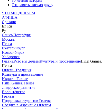
30-летняя история
Отправить письмо другу
ЧТО МЫ ДЕЛАЕМ
АФИША
Сделано
En
Ru
Ру
Санкт-Петербург
Москва
Пенза
Екатеринбург
Новосибирск
Хабаровск
Главная
Что мы делаем
Культура и просвещение
Hillel Games.
Пенза
Гилель. Традиция
Культура и просвещение
Иврит в Гилеле
Hillel Games. Пенза
Лидерское развитие
Волонтёрство
Гранты
Поддержка студентов Гилеля
Поездка в Израиль с Гилелем