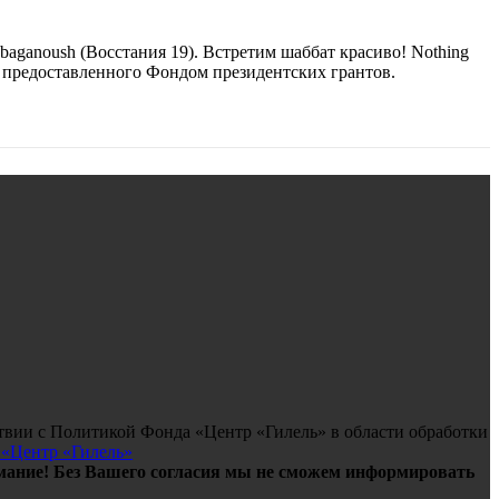
anoush (Восстания 19). Встретим шаббат красиво! Nothing
ва, предоставленного Фондом президентских грантов.
твии с Политикой Фонда «Центр «Гилель» в области обработки
 «Центр «Гилель»
ание! Без Вашего согласия мы не сможем информировать