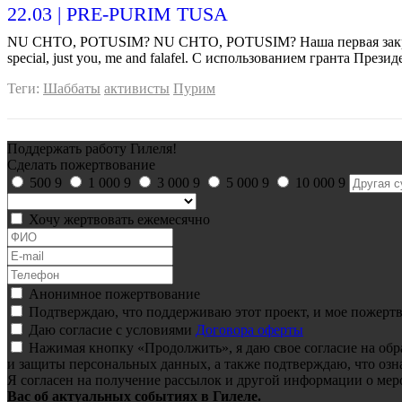
22.03 | PRE-PURIM TUSA
NU CHTO, POTUSIM? NU CHTO, POTUSIM? Наша первая закрытая 
special, just you, me and falafel. C использованием гранта П
Теги:
Шаббаты
активисты
Пурим
Поддержать работу Гилеля!
Сделать пожертвование
500
9
1 000
9
3 000
9
5 000
9
10 000
9
Хочу жертвовать ежемесячно
Анонимное пожертвование
Подтверждаю, что поддерживаю этот проект, и мое пожертв
Даю согласие с условиями
Договора оферты
Нажимая кнопку «Продолжить», я даю свое согласие на об
и защиты персональных данных, а также подтверждаю, что озн
Я согласен на получение рассылок и другой информации о мер
Вас об актуальных событиях в Гилеле.