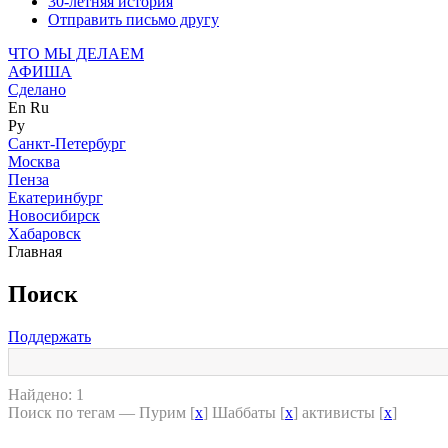
30-летняя история
Отправить письмо другу
ЧТО МЫ ДЕЛАЕМ
АФИША
Сделано
En
Ru
Ру
Санкт-Петербург
Москва
Пенза
Екатеринбург
Новосибирск
Хабаровск
Главная
Поиск
Поддержать
Найдено: 1
Поиск по тегам — Пурим [
x
] Шаббаты [
x
] активисты [
x
]