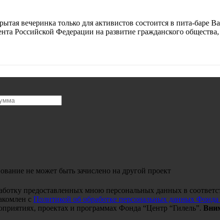
вечеринка только для активистов состоится в пита-баре Babag
резидента Российской Федерации на развитие гражданского общест
ование не может быть зачислено на другой проект
работку предоставленных мною персональных данных в соответс
акомлен с
Политикой об обработке персональных данных Фонда
оприятиях, проектах и программах Фонда “Центр “Гилель”.
Вним