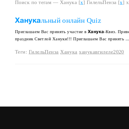
Поиск по тегам — Ханука [
x
] ГилельПенза [
x
] 
льный онлайн Quiz
Ханука
Приглашаем Вас принять участие в
-Квиз. Прив
Ханука
праздник Светлой Хануки!!! Приглашаем Вас принять ..
Теги:
ГилельПенза
Ханука
ханукавгилеле2020