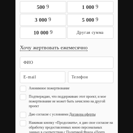
9
9
500
1 000
9
9
3 000
5 000
9
10 000
Хочу жертвовать ежемесячно
Анонимное пожертвование
Подтверждаю, что поддерживаю этот проект, и мое
пожертвование не может быть зачислено на другой
проект
Даю согласие с условиями
Договора оферты
Нажимая кнопку «Продолжить», я даю свое согласие на
обработку предоставленных мною персональных
данных в соответствии с Политикой Фонда «Центр