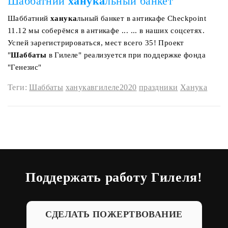
Шаббатний
ханука
льный банкет
Шаббатний
ханука
льный банкет в антикафе Checkpoint
11.12 мы соберёмся в антикафе ... ... в наших соцсетях.
Успей зарегистрироваться, мест всего 35! Проект
"
Шаббаты
в Гилеле" реализуется при поддержке фонда
"Генезис"
Теги:
Шаббаты
ханукавгилеле2020
праздники
Ханука
Поддержать работу Гилеля!
СДЕЛАТЬ ПОЖЕРТВОВАНИЕ