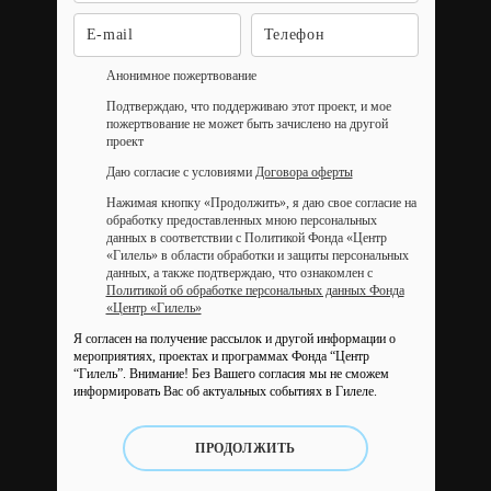
Анонимное пожертвование
Подтверждаю, что поддерживаю этот проект, и мое
пожертвование не может быть зачислено на другой
проект
Даю согласие с условиями
Договора оферты
Нажимая кнопку «Продолжить», я даю свое согласие на
обработку предоставленных мною персональных
данных в соответствии с Политикой Фонда «Центр
«Гилель» в области обработки и защиты персональных
данных, а также подтверждаю, что ознакомлен с
Политикой об обработке персональных данных Фонда
«Центр «Гилель»
Я согласен на получение рассылок и другой информации о
мероприятиях, проектах и программах Фонда “Центр
“Гилель”.
Внимание! Без Вашего согласия мы не сможем
информировать Вас об актуальных событиях в Гилеле.
ПРОДОЛЖИТЬ