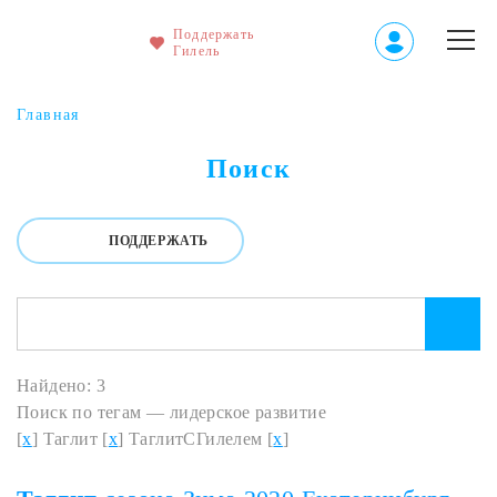
Поддержать
Гилель
Главная
Поиск
ПОДДЕРЖАТЬ
Найдено: 3
Поиск по тегам — лидерское развитие
[
x
] Таглит [
x
] ТаглитСГилелем [
x
]