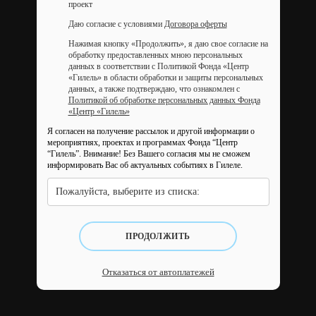
проект
Даю согласие с условиями
Договора оферты
Нажимая кнопку «Продолжить», я даю свое согласие на
обработку предоставленных мною персональных
данных в соответствии с Политикой Фонда «Центр
«Гилель» в области обработки и защиты персональных
данных, а также подтверждаю, что ознакомлен с
Политикой об обработке персональных данных Фонда
«Центр «Гилель»
Я согласен на получение рассылок и другой информации о
мероприятиях, проектах и программах Фонда “Центр
“Гилель”.
Внимание! Без Вашего согласия мы не сможем
информировать Вас об актуальных событиях в Гилеле.
Пожалуйста, выберите из списка:
ПРОДОЛЖИТЬ
Отказаться от автоплатежей