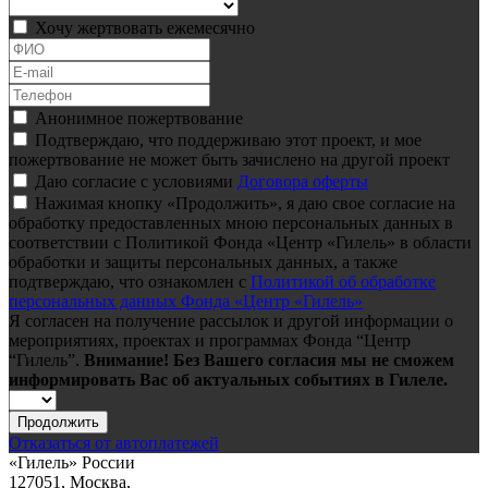
Хочу жертвовать ежемесячно
Анонимное пожертвование
Подтверждаю, что поддерживаю этот проект, и мое
пожертвование не может быть зачислено на другой проект
Даю согласие с условиями
Договора оферты
Нажимая кнопку «Продолжить», я даю свое согласие на
обработку предоставленных мною персональных данных в
соответствии с Политикой Фонда «Центр «Гилель» в области
обработки и защиты персональных данных, а также
подтверждаю, что ознакомлен с
Политикой об обработке
персональных данных Фонда «Центр «Гилель»
Я согласен на получение рассылок и другой информации о
мероприятиях, проектах и программах Фонда “Центр
“Гилель”.
Внимание! Без Вашего согласия мы не сможем
информировать Вас об актуальных событиях в Гилеле.
Продолжить
Отказаться от автоплатежей
«Гилель» России
127051, Москва,