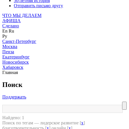
30-летняя история
Отправить письмо другу
ЧТО МЫ ДЕЛАЕМ
АФИША
Сделано
En
Ru
Ру
Санкт-Петербург
Москва
Пенза
Екатеринбург
Новосибирск
Хабаровск
Главная
Поиск
Поддержать
Найдено: 1
Поиск по тегам — лидерское развитие [
x
]
благотворительность [
x
] онлайн [
x
]