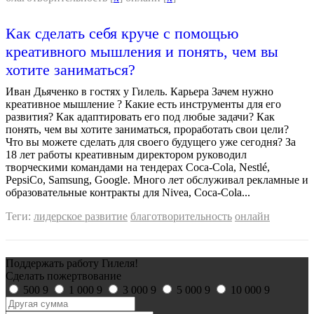
Как сделать себя круче с помощью
креативного мышления и понять, чем вы
хотите заниматься?
Иван Дьяченко в гостях у Гилель. Карьера Зачем нужно
креативное мышление ? Какие есть инструменты для его
развития? Как адаптировать его под любые задачи? Как
понять, чем вы хотите заниматься, проработать свои цели?
Что вы можете сделать для своего будущего уже сегодня? За
18 лет работы креативным директором руководил
творческими командами на тендерах Coca-Cola, Nestlé,
PepsiCo, Samsung, Google. Много лет обслуживал рекламные и
образовательные контракты для Nivea, Coca-Cola...
Теги:
лидерское развитие
благотворительность
онлайн
Поддержать работу Гилеля!
Сделать пожертвование
500
9
1 000
9
3 000
9
5 000
9
10 000
9