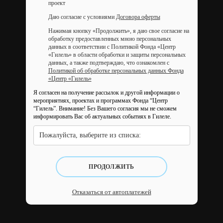
проект
Даю согласие с условиями
Договора оферты
Нажимая кнопку «Продолжить», я даю свое согласие на
обработку предоставленных мною персональных
данных в соответствии с Политикой Фонда «Центр
«Гилель» в области обработки и защиты персональных
данных, а также подтверждаю, что ознакомлен с
Политикой об обработке персональных данных Фонда
«Центр «Гилель»
Я согласен на получение рассылок и другой информации о
мероприятиях, проектах и программах Фонда “Центр
“Гилель”.
Внимание! Без Вашего согласия мы не сможем
информировать Вас об актуальных событиях в Гилеле.
Пожалуйста, выберите из списка:
ПРОДОЛЖИТЬ
Отказаться от автоплатежей