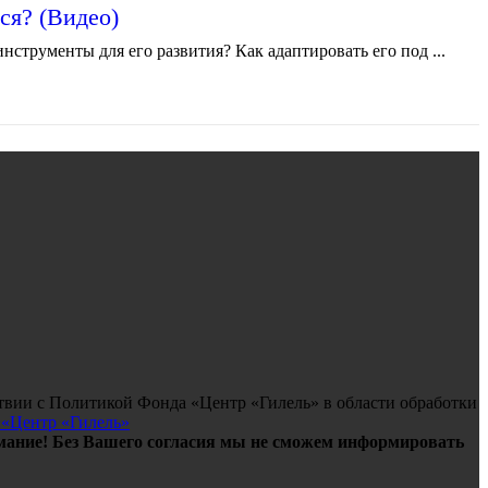
ся? (Видео)
струменты для его развития? Как адаптировать его под ...
твии с Политикой Фонда «Центр «Гилель» в области обработки
 «Центр «Гилель»
ание! Без Вашего согласия мы не сможем информировать