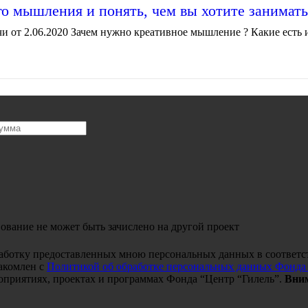
го мышления и понять, чем вы хотите занимать
и от 2.06.2020 Зачем нужно креативное мышление ? Какие есть ин
ование не может быть зачислено на другой проект
работку предоставленных мною персональных данных в соответс
акомлен с
Политикой об обработке персональных данных Фонда
оприятиях, проектах и программах Фонда “Центр “Гилель”.
Вним