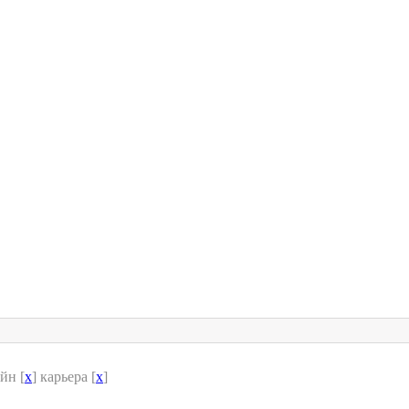
йн [
x
] карьера [
x
]