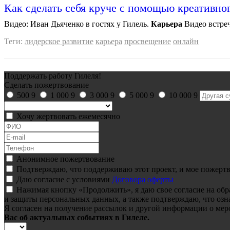
Как сделать себя круче с помощью креативно
Видео: Иван Дьяченко в гостях у Гилель.
Карьера
Видео встреч
Теги:
лидерское развитие
карьера
просвещение
онлайн
Поддержать работу Гилеля!
Сделать пожертвование
500
9
1 000
9
3 000
9
5 000
9
10 000
9
Хочу жертвовать ежемесячно
Анонимное пожертвование
Подтверждаю, что поддерживаю этот проект, и мое пожертв
Даю согласие с условиями
Договора оферты
Нажимая кнопку «Продолжить», я даю свое согласие на об
и защиты персональных данных, а также подтверждаю, что озн
Я согласен на получение рассылок и другой информации о мер
Вас об актуальных событиях в Гилеле.