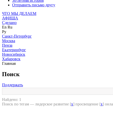
30-летняя история
Отправить письмо другу
ЧТО МЫ ДЕЛАЕМ
АФИША
Сделано
En
Ru
Ру
Санкт-Петербург
Москва
Пенза
Екатеринбург
Новосибирск
Хабаровск
Главная
Поиск
Поддержать
Найдено: 1
Поиск по тегам — лидерское развитие [
x
] просвещение [
x
] онла