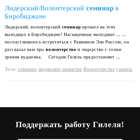
Лидерский/Волонтерский
семинар
в
Биробиджане
Лидерский, волонтерский
семинар
прошел на этих
выходных в Биробиджане! Насыщенные выходные ... ...
посчастливилось встретиться с Раввином Эли Риссом, он
рассказал нам про
волонтерство
и лидерство с точки
зрения иудаизма. ⠀ Сегодня Гилель предоставляет ...
Теги:
семинар
лидерское развитие
Волонтерство
гранты
Поддержать работу Гилеля!