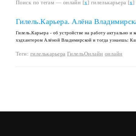
Поиск по тегам — онлайн [
x
] гилелькарьера [
x
]
Гилель.Карьера. Алёна Владимирск
Гилель.Карьера - об устройстве на работу актуально и 
хэдхантером Алёной Владимирской и тогда узнаешь: К
Теги:
гилелькарьера
ГилельОнлайн
онлайн