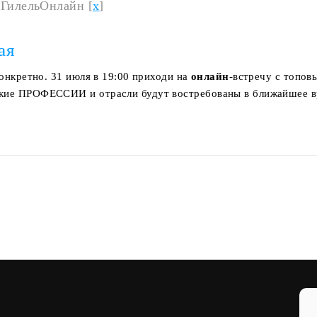
 ГилельОнлайн [
x
]
ая
конкретно. 31 июля в 19:00 приходи на
онлайн
-встречу с топов
акие ПРОФЕССИИ и отрасли будут востребованы в ближайшее вр