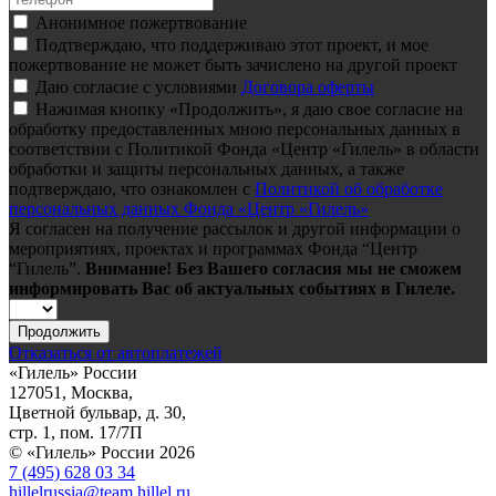
Анонимное пожертвование
Подтверждаю, что поддерживаю этот проект, и мое
пожертвование не может быть зачислено на другой проект
Даю согласие с условиями
Договора оферты
Нажимая кнопку «Продолжить», я даю свое согласие на
обработку предоставленных мною персональных данных в
соответствии с Политикой Фонда «Центр «Гилель» в области
обработки и защиты персональных данных, а также
подтверждаю, что ознакомлен с
Политикой об обработке
персональных данных Фонда «Центр «Гилель»
Я согласен на получение рассылок и другой информации о
мероприятиях, проектах и программах Фонда “Центр
“Гилель”.
Внимание! Без Вашего согласия мы не сможем
информировать Вас об актуальных событиях в Гилеле.
Продолжить
Отказаться от автоплатежей
«Гилель» России
127051, Москва,
Цветной бульвар, д. 30,
стр. 1, пом. 17/7П
© «Гилель» России 2026
7 (495) 628 03 34
hillelrussia@team.hillel.ru