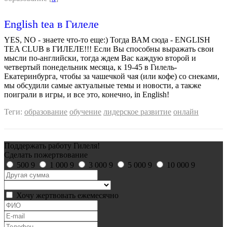
English tea в Гилеле
YES, NO - знаете что-то еще:) Тогда ВАМ сюда - ENGLISH
TEA CLUB в ГИЛЕЛЕ!!! Если Вы способны выражать свои
мысли по-английски, тогда ждем Вас каждую второй и
четвертый понедельник месяца, к 19-45 в Гилель-
Екатеринбурга, чтобы за чашечкой чая (или кофе) со снеками,
мы обсудили самые актуальные темы и новости, а также
поиграли в игры, и все это, конечно, in English!
Теги:
образование
обучение
лидерское развитие
онлайн
Поддержать работу Гилеля!
Сделать пожертвование
500
9
1 000
9
3 000
9
5 000
9
10 000
9
Хочу жертвовать ежемесячно