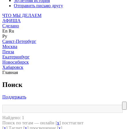
30-летняя история
Отправить письмо другу
ЧТО МЫ ДЕЛАЕМ
АФИША
Сделано
En
Ru
Ру
Санкт-Петербург
Москва
Пенза
Екатеринбург
Новосибирск
Хабаровск
Главная
Поиск
Поддержать
Найдено: 1
Поиск по тегам — онлайн [
x
] посттаглит
[
x
] Таглит [
x
] просвещение [
x
]