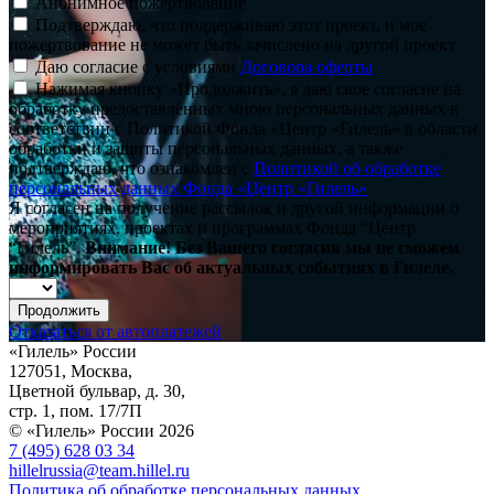
Анонимное пожертвование
Подтверждаю, что поддерживаю этот проект, и мое
пожертвование не может быть зачислено на другой проект
Даю согласие с условиями
Договора оферты
Нажимая кнопку «Продолжить», я даю свое согласие на
обработку предоставленных мною персональных данных в
соответствии с Политикой Фонда «Центр «Гилель» в области
обработки и защиты персональных данных, а также
подтверждаю, что ознакомлен с
Политикой об обработке
персональных данных Фонда «Центр «Гилель»
Я согласен на получение рассылок и другой информации о
мероприятиях, проектах и программах Фонда “Центр
“Гилель”.
Внимание! Без Вашего согласия мы не сможем
информировать Вас об актуальных событиях в Гилеле.
Продолжить
Отказаться от автоплатежей
«Гилель» России
127051, Москва,
Цветной бульвар, д. 30,
стр. 1, пом. 17/7П
© «Гилель» России 2026
7 (495) 628 03 34
hillelrussia@team.hillel.ru
Политика об обработке персональных данных