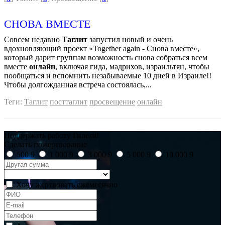
СНОВА ВМЕСТЕ
Совсем недавно
Таглит
запустил новый и очень
вдохновляющий проект «Together again - Снова вместе»,
который дарит группам возможность снова собраться всем
вместе
онлайн
, включая гида, мадрихов, израильтян, чтобы
пообщаться и вспомнить незабываемые 10 дней в Израиле!!
Чтобы долгожданная встреча состоялась,...
Теги:
Таглит
посттаглит
просвещение
онлайн
Поддержать работу Гилеля!
Сделать пожертвование
500
9
1 000
9
3 000
9
5 000
9
10 000
9
Хочу жертвовать ежемесячно