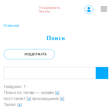
Поддержать
Гилель
Главная
Поиск
ПОДДЕРЖАТЬ
Найдено: 1
Поиск по тегам — онлайн [
x
]
посттаглит [
x
] просвещение [
x
]
Таглит [
x
]