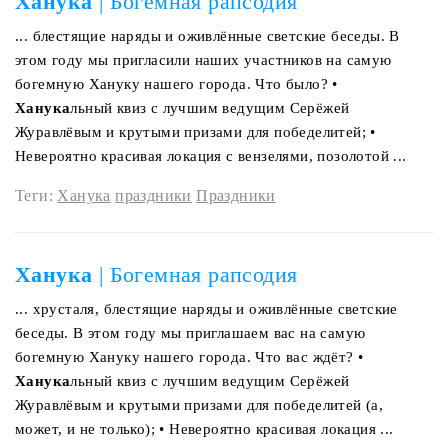
Ханука
| Богемная рапсодия
... блестящие наряды и оживлённые светские беседы. В
этом году мы пригласили наших участников на самую
богемную Хануку нашего города. Что было? •
Ханука
льный квиз с лучшим ведущим Серёжей
Журавлёвым и крутыми призами для победелитей; •
Невероятно красивая локация с вензелями, позолотой ...
Теги:
Ханука
праздники
Праздники
Ханука
| Богемная рапсодия
... хрусталя, блестящие наряды и оживлённые светские
беседы. В этом году мы приглашаем вас на самую
богемную Хануку нашего города. Что вас ждёт? •
Ханука
льный квиз с лучшим ведущим Серёжей
Журавлёвым и крутыми призами для победелитей (а,
может, и не только); • Невероятно красивая локация ...