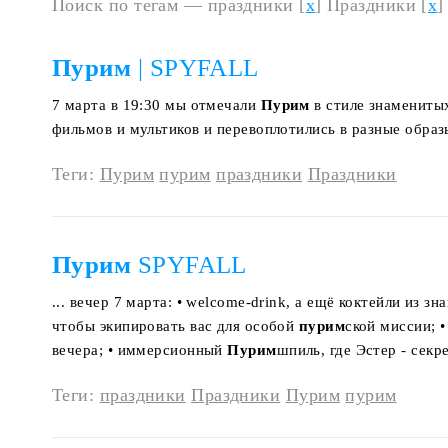
Поиск по тегам — праздники [
x
] Праздники [
x
]
Пурим
| SPYFALL
7 марта в 19:30 мы отмечали
Пурим
в стиле знамениты
фильмов и мультиков и перевоплотились в разные образы
Теги:
Пурим
пурим
праздники
Праздники
Пурим
SPYFALL
... вечер 7 марта: • welcome-drink, а ещё коктейли из
чтобы экипировать вас для особой
пурим
ской миссии; 
вечера; • иммерсионный
Пурим
шпиль, где Эстер - секре
Теги:
праздники
Праздники
Пурим
пурим