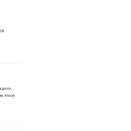
ей
ждого,
м этого