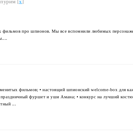
 пурим [
x
]
х фильмов про шпионов. Мы все вспомнили любимых персонаж
....
 знаменитых фильмов; • настоящий шпионский welcome-box для ка
• праздничный фуршет и уши Амана; • конкурс на лучший костю
тный ...