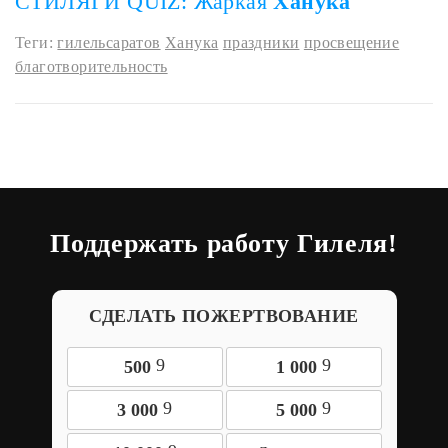
СТИЛЯГИ QUIZ: Жаркая
Ханука
Теги:
гилельсаратов
Ханука
праздники
просвещение
благотворительность
Поддержать работу Гилеля!
СДЕЛАТЬ ПОЖЕРТВОВАНИЕ
9
9
500
1 000
9
9
3 000
5 000