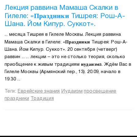
Лекция раввина Мамаша Скалки в
Праздники
Гилеле: «
Тишрея: Рош-А-
Шана. Йом Кипур. Суккот».
... месяца Тишрея в Гилеле Москвы. Лекция раввина
Праздники
Мамаша Скалки в Гилеле: «
Тишрея: Рош-А-
Шана. Йом Кипур. Суккот». 20 сентября (четверг)
раввин ... ... лекции – это не столько теория, сколько
иудаизм
приобщение к живым традициям
а. Ждём Вас в
Гилеле Москвы (Армянский пер., 13). 20.09, начало в
19.30 ...
Теги:
Еврейские знания
Иудаизм
просвещение
праздники
Традиция