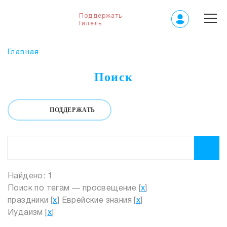
Поддержать
Гилель
Главная
Поиск
ПОДДЕРЖАТЬ
Найдено: 1
Поиск по тегам — просвещение [
x
]
праздники [
x
] Еврейские знания [
x
]
Иудаизм [
x
]