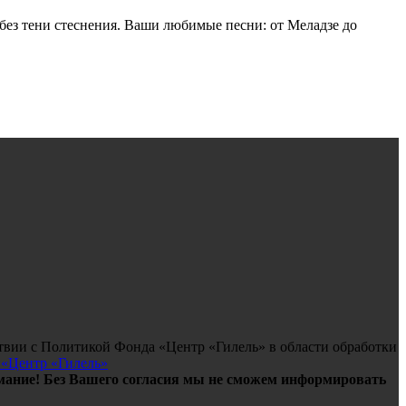
ез тени стеснения. Ваши любимые песни: от Меладзе до
твии с Политикой Фонда «Центр «Гилель» в области обработки
 «Центр «Гилель»
ание! Без Вашего согласия мы не сможем информировать