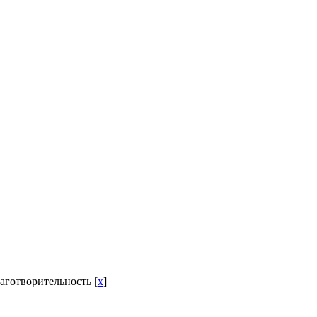
лаготворительность [
x
]