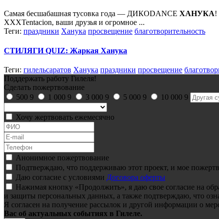
Самая бесшабашная тусовка года — ДИКОDANCE
ХАНУКА
!
XXXTentacion, ваши друзья и огромное ...
Теги:
праздники
Ханука
просвещение
благотворительность
СТИЛЯГИ QUIZ: Жаркая
Ханука
Теги:
гилельсаратов
Ханука
праздники
просвещение
благотвор
Поддержать работу Гилеля!
Сделать пожертвование
500
9
1 000
9
3 000
9
5 000
9
10 000
9
Хочу жертвовать ежемесячно
Анонимное пожертвование
Подтверждаю, что поддерживаю этот проект, и мое пожертв
Даю согласие с условиями
Договора оферты
Нажимая кнопку «Продолжить», я даю свое согласие на об
и защиты персональных данных, а также подтверждаю, что озн
Я согласен на получение рассылок и другой информации о мер
Вас об актуальных событиях в Гилеле.