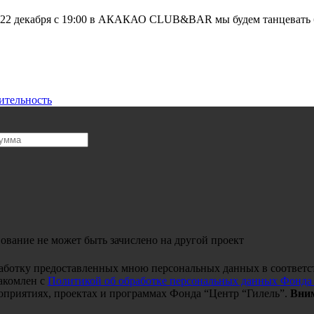
 22 декабря с 19:00 в АКАКАО CLUB&BAR мы будем танцевать б
ительность
ование не может быть зачислено на другой проект
работку предоставленных мною персональных данных в соответс
акомлен с
Политикой об обработке персональных данных Фонда
оприятиях, проектах и программах Фонда “Центр “Гилель”.
Вним