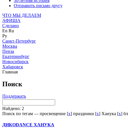
30-летняя история
Отправить письмо другу
ЧТО МЫ ДЕЛАЕМ
АФИША
Сделано
En
Ru
Ру
Санкт-Петербург
Москва
Пенза
Екатеринбург
Новосибирск
Хабаровск
Главная
Поиск
Поддержать
Найдено: 2
Поиск по тегам — просвещение [
x
] праздники [
x
] Ханука [
x
] б
ДИКОDANCE
ХАНУКА