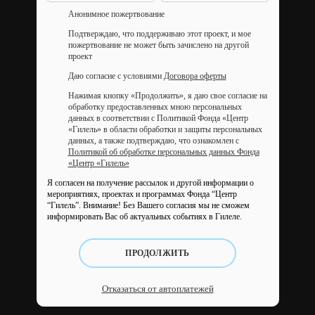
Анонимное пожертвование
Подтверждаю, что поддерживаю этот проект, и мое
пожертвование не может быть зачислено на другой
проект
Даю согласие с условиями
Договора оферты
Нажимая кнопку «Продолжить», я даю свое согласие на
обработку предоставленных мною персональных
данных в соответствии с Политикой Фонда «Центр
«Гилель» в области обработки и защиты персональных
данных, а также подтверждаю, что ознакомлен с
Политикой об обработке персональных данных Фонда
«Центр «Гилель»
Я согласен на получение рассылок и другой информации о
мероприятиях, проектах и программах Фонда “Центр
“Гилель”.
Внимание! Без Вашего согласия мы не сможем
информировать Вас об актуальных событиях в Гилеле.
ПРОДОЛЖИТЬ
Отказаться от автоплатежей