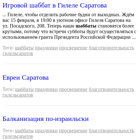
Игровой шаббат в Гилеле Саратова
... Гилеле, чтобы отделить рабочие будни от выходных. Ждём
вас 15 февраля, в 19:00 в уютном офисе Гилеля Саратова на
ул. Посадского, 208. Теперь наши
шаббаты
становятся более
крутыми, потому что встречи субботы будут осуществляться с
использованием гранта Президента Российской Федерации ...
Теги:
шаббаты
праздники
просвещение
благотворительность
гилельсаратов
Евреи Саратова
Теги:
шаббаты
праздники
просвещение
благотворительность
гилельсаратов
Балканизация по-израильски
Теги:
шаббаты
праздники
просвещение
благотворительность
гилельсаратов