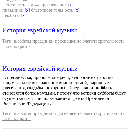
Поиск по тегам — просвещение [
x
]
праздники [
x
] благотворительность [
x
]
шаббаты [
x
]
История еврейской музыки
Теги:
шаббаты
праздники
просвещение
благотворительность
гилельсаратов
История еврейской музыки
... празднества, пророческие речи, венчание на царство,
триумфальное возвращение воинов домой, народные
увеселения, свадьбы, похороны. Теперь наши
шаббаты
становятся более крутыми, потому что встречи субботы будут
осуществляться с использованием гранта Президента
Российской Федерации ...
Теги:
шаббаты
праздники
просвещение
благотворительность
гилельсаратов