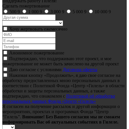
Поддержать работу Гилеля!
Сделать пожертвование
500
9
1 000
9
3 000
9
5 000
9
10 000
9
Хочу жертвовать ежемесячно
Анонимное пожертвование
Подтверждаю, что поддерживаю этот проект, и мое
пожертвование не может быть зачислено на другой проект
Даю согласие с условиями
Договора оферты
Нажимая кнопку «Продолжить», я даю свое согласие на
обработку предоставленных мною персональных данных в
соответствии с Политикой Фонда «Центр «Гилель» в области
обработки и защиты персональных данных, а также
подтверждаю, что ознакомлен с
Политикой об обработке
персональных данных Фонда «Центр «Гилель»
Я согласен на получение рассылок и другой информации о
мероприятиях, проектах и программах Фонда “Центр
“Гилель”.
Внимание! Без Вашего согласия мы не сможем
информировать Вас об актуальных событиях в Гилеле.