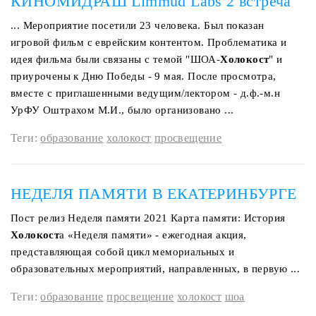
КИНОМИДРАШ Limmud Labs 2 встреча
... Мероприятие посетили 23 человека. Был показан
игровой фильм с еврейским контентом. Проблематика и
идея фильма были связаны с темой "ШОА-
Холокост
" и
приурочены к Дню Победы - 9 мая. После просмотра,
вместе с приглашенными ведущим/лектором - д.ф.-м.н
УрФУ Оштрахом М.И., было организовано ...
Теги:
образование
холокост
просвещение
НЕДЕЛЯ ПАМЯТИ В ЕКАТЕРИНБУРГЕ
Пост релиз Неделя памяти 2021 Карта памяти: История
Холокост
а «Неделя памяти» - ежегодная акция,
представляющая собой цикл мемориальных и
образовательных мероприятий, направленных, в первую ...
Теги:
образование
просвещение
холокост
шоа