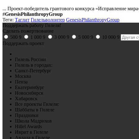
... Проект-победитель грантового конкурса «Исправление мира
#
GenesisPhilanthropyGroup
Теги:
Таглит
Гилельволонтер
GenesisPhilanthropyGroup
Поддержать работу Гилеля!
Сделать пожертвование
500
9
1 000
9
3 000
9
5 000
9
10 000
9
Поддержать проект
Гилель России
Гилель в городах:
Санкт-Петербург
Москва
Пенза
Екатеринбург
Новосибирск
Хабаровск
Все проекты Гилеля:
Шаббаты в Гилеле
Праздники
Школа Мадрихов
Hillel Awards
Иврит в Гилеле
Авдала в Гилеле