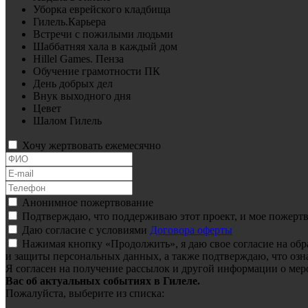
Уборка еврейского кладбища
Гилель.Карьера
Встречи с пожилыми людьми
Шаббатняя хала в каждый дом
Hillel Games. Пенза
Обучение грамотности ПК
День добрых дел
Внук выходного дня
Цевет
Шалом Гилель
Хочу жертвовать ежемесячно
Анонимное пожертвование
Подтверждаю, что поддерживаю этот проект, и мое пожертв
Даю согласие с условиями
Договора оферты
Нажимая кнопку «Продолжить», я даю свое согласие на об
и защиты персональных данных, а также подтверждаю, что озн
Я согласен на получение рассылок и другой информации о мер
Вас об актуальных событиях в Гилеле.
Пожалуйста, выберите из списка: