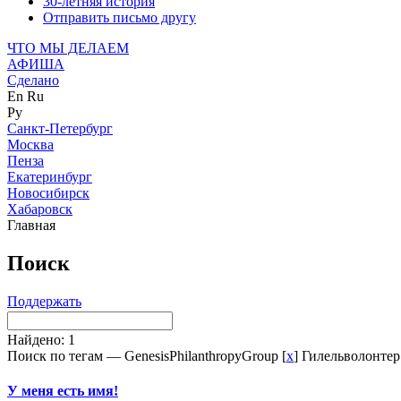
30-летняя история
Отправить письмо другу
ЧТО МЫ ДЕЛАЕМ
АФИША
Сделано
En
Ru
Ру
Санкт-Петербург
Москва
Пенза
Екатеринбург
Новосибирск
Хабаровск
Главная
Поиск
Поддержать
Найдено: 1
Поиск по тегам — GenesisPhilanthropyGroup [
x
] Гилельволонтер
У меня есть имя!