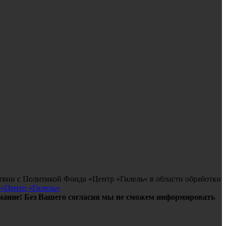
твии с Политикой Фонда «Центр «Гилель» в области обработки
 «Центр «Гилель»
ание! Без Вашего согласия мы не сможем информировать