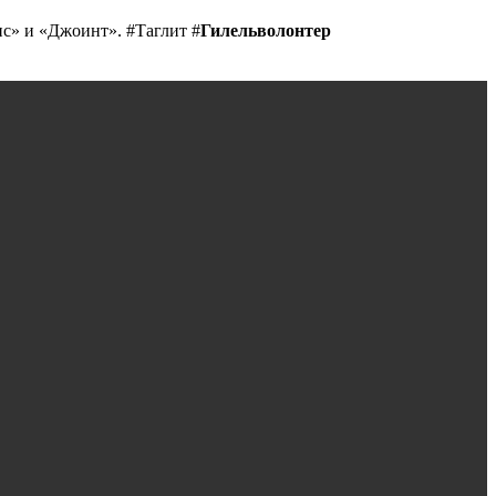
ис» и «Джоинт». #Таглит #
Гилельволонтер