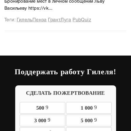
Бронирование мест в личном сообщении Льву
Васильеву https://vk...
Теги:
ГилельПенза
ГрантЛуга
PubQuiz
Поддержать работу Гилеля!
СДЕЛАТЬ ПОЖЕРТВОВАНИЕ
9
9
500
1 000
9
9
3 000
5 000