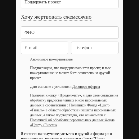
Поддержать проект
Хочу жертвовать ежемесячно
Анонимное пожертвование
Подтверждаю, что поддерживаю этот проект, и мое
пожертвование не может быть зачислено на другой
проект
Даю согласие с условиями
Договора оферты
Нажимая кнопку «Продолжить», я даю свое согласие на
обработку предоставленных мною персональных
данных в соответствии с Политикой Фонда «Центр
«Гилель» в области обработки и защиты персональных
данных, а также подтверждаю, что ознакомлен с
Политикой об обработке персональных данных Фонда
«Центр «Гилель»
Я согласен на получение рассылок и другой информации о
мероприятиях, проектах и программах Фонда “Центр