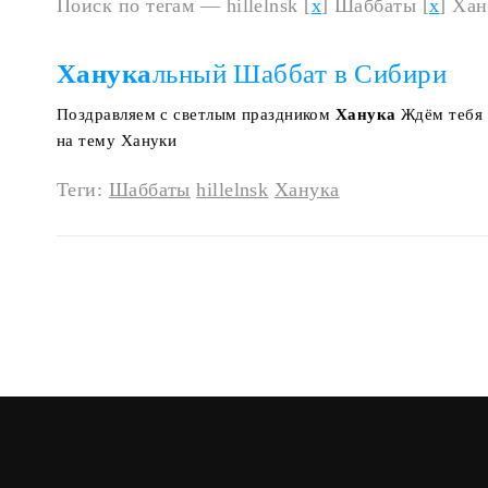
Поиск по тегам — hillelnsk [
x
] Шаббаты [
x
] Хан
Ханука
льный Шаббат в Сибири
Поздравляем с светлым праздником
Ханука
Ждём тебя 
на тему Хануки
Теги:
Шаббаты
hillelnsk
Ханука