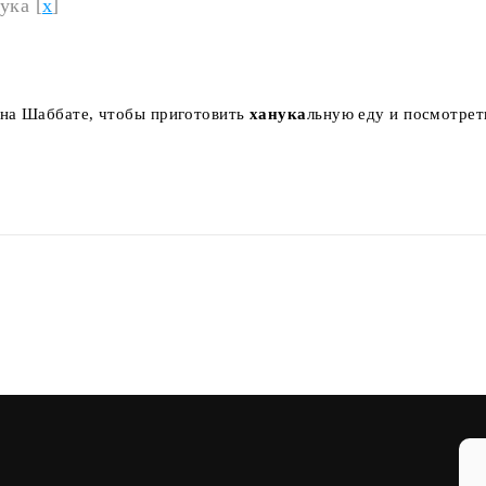
ука [
x
]
на Шаббате, чтобы приготовить
ханука
льную еду и посмотрет