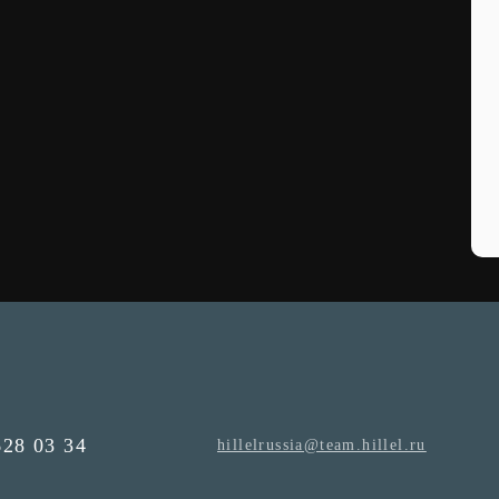
628 03 34
hillelrussia@team.hillel.ru