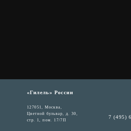
«Гилель» России
127051, Москва,
Цветной бульвар, д. 30,
7 (495) 
стр. 1, пом. 17/7П