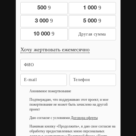
9
9
500
1 000
9
9
3 000
5 000
9
10 000
Хочу жертвовать ежемесячно
Анонимное пожертвование
Подтверждаю, что поддерживаю этот проект, и мое
пожертвование не может быть зачислено на другой
проект
Даю согласие с условиями
Договора оферты
Нажимая кнопку «Продолжить», я даю свое согласие на
обработку предоставленных мною персональных